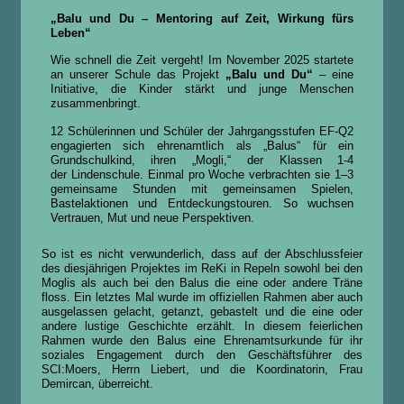
„Balu und Du – Mentoring auf Zeit, Wirkung fürs
Leben“
Wie schnell die Zeit vergeht! Im November 2025 startete
an unserer Schule das Projekt
„Balu und Du“
– eine
Initiative, die Kinder stärkt und junge Menschen
zusammenbringt.
12 Schülerinnen und Schüler der Jahrgangsstufen EF-Q2
engagierten sich ehrenamtlich als „Balus“ für ein
Grundschulkind, ihren „Mogli,“ der Klassen 1-4
der Lindenschule. Einmal pro Woche verbrachten sie 1–3
gemeinsame Stunden mit gemeinsamen Spielen,
Bastelaktionen und Entdeckungstouren. So wuchsen
Vertrauen, Mut und neue Perspektiven.
So ist es nicht verwunderlich, dass auf der Abschlussfeier
des diesjährigen Projektes im ReKi in Repeln sowohl bei den
Moglis als auch bei den Balus die eine oder andere Träne
floss. Ein letztes Mal wurde im offiziellen Rahmen aber auch
ausgelassen gelacht, getanzt, gebastelt und die eine oder
andere lustige Geschichte erzählt. In diesem feierlichen
Rahmen wurde den Balus eine Ehrenamtsurkunde für ihr
soziales Engagement durch den Geschäftsführer des
SCI:Moers, Herrn Liebert, und die Koordinatorin, Frau
Demircan, überreicht.