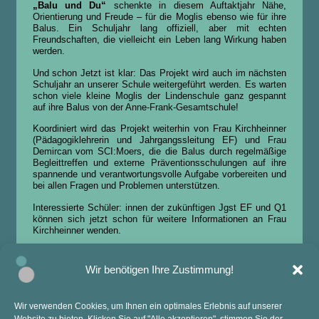
„Balu und Du“
schenkte in diesem Auftaktjahr Nähe,
Orientierung und Freude – für die Moglis ebenso wie für ihre
Balus. Ein Schuljahr lang offiziell, aber mit echten
Freundschaften, die vielleicht ein Leben lang Wirkung haben
werden.
Und schon Jetzt ist klar: Das Projekt wird auch im nächsten
Schuljahr an unserer Schule weitergeführt werden. Es warten
schon viele kleine Moglis der Lindenschule ganz gespannt
auf ihre Balus von der Anne-Frank-Gesamtschule!
Koordiniert wird das Projekt weiterhin von Frau Kirchheinner
(Pädagogiklehrerin und Jahrgangssleitung EF) und Frau
Demircan vom SCI:Moers, die die Balus durch regelmäßige
Begleittreffen und externe Präventionsschulungen auf ihre
spannende und verantwortungsvolle Aufgabe vorbereiten und
bei allen Fragen und Problemen unterstützen.
Interessierte Schüler: innen der zukünftigen Jgst EF und Q1
können sich jetzt schon für weitere Informationen an Frau
Kirchheinner wenden.
Wir benötigen Ihre Zustimmung!
Wir verwenden Cookies, um Ihnen ein optimales Erlebnis auf unserer