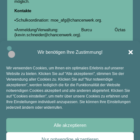
möglich.
Kontakte
•Schulkoordination: moe_afg@chancenwerk.org.
•Anmeldung/Verwaltung: Burcu Öztas
(kevin.schneider@chancenwerk.org).
Wir benötigen Ihre Zustimmung!
Wir verwenden Cookies, um Ihnen ein optimales Erlebnis auf unserer
Website zu bieten. Klicken Sie auf "Alle akzeptieren", stimmen Sie der
KONTAKT
ANSCHRIFT
Verwendung aller Cookies zu. Klicken Sie auf "Nur notwendige
akzeptieren", werden lediglich die für die Funktionalität der Website
Mail: sekretariat@anne-frank-ge.de​
Kopernikusstraße 9
notwendigen Cookies akzeptiert und alle anderen abgelehnt. Klicken Sie
Tel.: 02841 94270
47445 Moers
auf "Cookies einstellen", um mehr über unsere Cookies zu erfahren und
Ihre Einstellungen individuell anzupassen. Sie können Ihre Einstellungen
jederzeit ändern oder widerrufen.
Alle akzeptieren
Nur notwendige akzeptieren