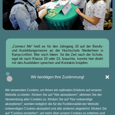
„
Connect Me
“ hieß es für den Jahrgang 10 auf der Berufs-
und Ausbildungsmesse an der Hochschule Niederrhein in
Kamp-Lintfort. Wer noch Ideen für die Zeit nach der Schule,
egal ob nach Klasse 10 oder 13, brauchte, konnte hier direkt
mit den Ausbildern sprechen und Kontakte knüpfen.
Wir benötigen Ihre Zustimmung!
Wir verwenden Cookies, um Ihnen ein optimales Erlebnis auf unserer
Website zu bieten. Klicken Sie auf "Alle akzeptieren", stimmen Sie der
KONTAKT
ANSCHRIFT
Verwendung aller Cookies zu. Klicken Sie auf "Nur notwendige
akzeptieren", werden lediglich die für die Funktionalität der Website
Mail: sekretariat@anne-frank-ge.de​
Kopernikusstraße 9
notwendigen Cookies akzeptiert und alle anderen abgelehnt. Klicken Sie
Tel.: 02841 94270
47445 Moers
auf "Cookies einstellen", um mehr über unsere Cookies zu erfahren und