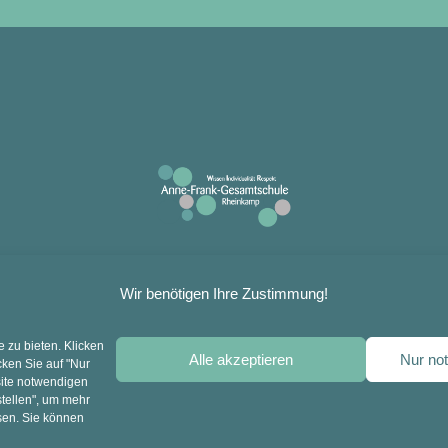
Instagram
Wir benötigen Ihre Zustimmung!
Zur Startseite
 zu bieten. Klicken
Alle akzeptieren
Nur no
cken Sie auf "Nur
site notwendigen
Neues aus unserem Schulblog
stellen", um mehr
sen. Sie können