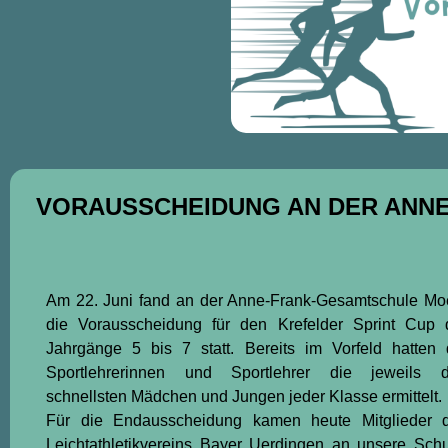
VORAUSSCHEIDUNG AN DER ANN
Am 22. Juni fand an der Anne-Frank-Gesamtschule Mo
die Vorausscheidung für den Krefelder Sprint Cup 
Jahrgänge 5 bis 7 statt. Bereits im Vorfeld hatten 
Sportlehrerinnen und Sportlehrer die jeweils d
schnellsten Mädchen und Jungen jeder Klasse ermittelt.
Für die Endausscheidung kamen heute Mitglieder 
Leichtathletikvereins Bayer Uerdingen an unsere Schu