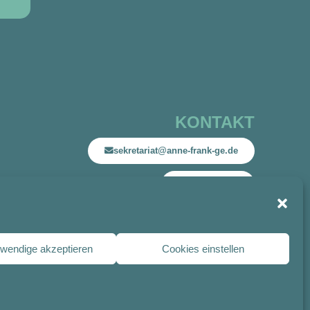
KONTAKT
sekretariat@anne-frank-ge.de
02841 94270
RECHTLICHES
Impressum
twendige akzeptieren
Cookies einstellen
Datenschutz