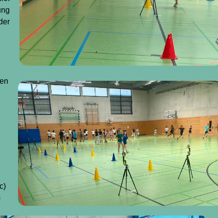
ung
der
en
c)
)