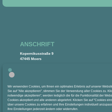
ANSCHRIFT
Kopernikusstraße 9
47445 Moers
Die Anne-Frank-Gesamtschule in Moers ist deine
Gesamtschule für Lernmanagement, Sport und gesunde
Ernährung. WIR legen einen besonderen Fokus auf
Wir verwenden Cookies, um Ihnen ein optimales Erlebnis auf unserer Website
ganzheitliches Lernen mit individueller Forderung und
Sie auf "Alle akzeptieren", stimmen Sie der Verwendung aller Cookies zu. Kli
Förderung all unserer Schülerinnen und Schüler, unterstützt
notwendige akzeptieren", werden lediglich die für die Funktionalität der Web
durch moderne und digitalisierte Lernmethoden.
Cookies akzeptiert und alle anderen abgelehnt. Klicken Sie auf "Cookies ein
über unsere Cookies zu erfahren und Ihre Einstellungen individuell anzupas
Ihre Einstellungen jederzeit ändern oder widerrufen.