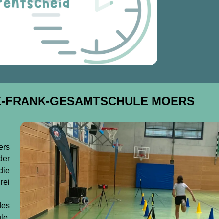
E-FRANK-GESAMTSCHULE MOERS
ers
der
die
rei
des
le.