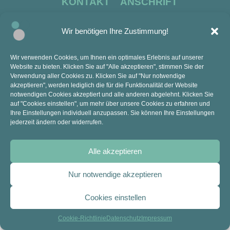
KONTAKT
ANSCHRIFT
Mail: sekretariat@anne-frank-ge.de​
Kopernikusstraße 9
Tel.: 02841 94270
47445 Moers
Wir benötigen Ihre Zustimmung!
Wir verwenden Cookies, um Ihnen ein optimales Erlebnis auf unserer
Website zu bieten. Klicken Sie auf "Alle akzeptieren", stimmen Sie der
Verwendung aller Cookies zu. Klicken Sie auf "Nur notwendige
akzeptieren", werden lediglich die für die Funktionalität der Website
notwendigen Cookies akzeptiert und alle anderen abgelehnt. Klicken Sie
RECHTLICHES
auf "Cookies einstellen", um mehr über unsere Cookies zu erfahren und
Ihre Einstellungen individuell anzupassen. Sie können Ihre Einstellungen
jederzeit ändern oder widerrufen.
Impressum
Datenschutz
Alle akzeptieren
Nur notwendige akzeptieren
Cookies einstellen
Cookie-Richtlinie
Datenschutz
Impressum