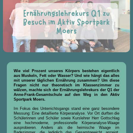
Wie viel Prozent unseres Körpers bestehen eigentlich
aus Muskeln, Fett oder Wasser? Und wie hängt das alles
mit unserer täglichen Ernährung zusammen? Um diese
Fragen nicht nur theoretisch im Klassenzimmer zu
wälzen, machte sich der Ernährungslehrekurs der Q1 der
Anne-Frank-Gesamtschule auf den Weg in den Aktiv
Sportpark Moers.
Im Fokus des Unterrichtsgangs stand eine ganz besondere
Messung: Eine detaillierte Körperanalyse. Vor Ort durften die
Schülerinnen und Schüler sowie Kurslehrer Herr Gottschlag
eine hochmoderne, professionelle Körperanalyse-Waage
ausprobieren. Anders als die heimische Waage im
Badezimmer, die lediglich das Gesamtgewicht anzeigt,