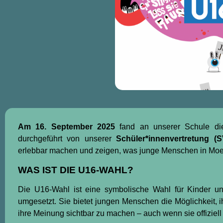
Am 16. September 2025
fand an unserer Schule d
durchgeführt von unserer
Schüler*innenvertretung (S
erlebbar machen und zeigen, was junge Menschen in Moe
WAS IST DIE U16-WAHL?
Die U16-Wahl ist eine symbolische Wahl für Kinder und
umgesetzt. Sie bietet jungen Menschen die Möglichkeit, 
ihre Meinung sichtbar zu machen – auch wenn sie offiziell 