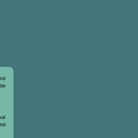
und
tie
kal
und