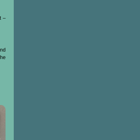
t –
und
che