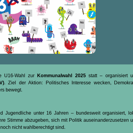
ie U16-Wahl zur
Kommunalwahl 2025
statt – organisiert 
V)
. Ziel der Aktion: Politisches Interesse wecken, Demokra
rs bewegt.
 Jugendliche unter 16 Jahren – bundesweit organisiert, lo
ihre Stimme abzugeben, sich mit Politik auseinanderzusetzen 
noch nicht wahlberechtigt sind.