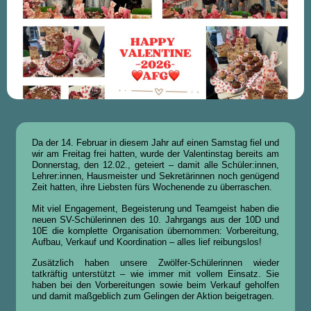
Da der 14. Februar in diesem Jahr auf einen Samstag fiel und
wir am Freitag frei hatten, wurde der Valentinstag bereits am
Donnerstag, den 12.02., geteiert – damit alle Schüler:innen,
Lehrer:innen, Hausmeister und Sekretärinnen noch genügend
Zeit hatten, ihre Liebsten fürs Wochenende zu überraschen.
Mit viel Engagement, Begeisterung und Teamgeist haben die
neuen SV-Schülerinnen des 10. Jahrgangs aus der 10D und
10E die komplette Organisation übernommen: Vorbereitung,
Aufbau, Verkauf und Koordination – alles lief reibungslos!
Zusätzlich haben unsere Zwölfer-Schülerinnen wieder
tatkräftig unterstützt – wie immer mit vollem Einsatz. Sie
haben bei den Vorbereitungen sowie beim Verkauf geholfen
und damit maßgeblich zum Gelingen der Aktion beigetragen.