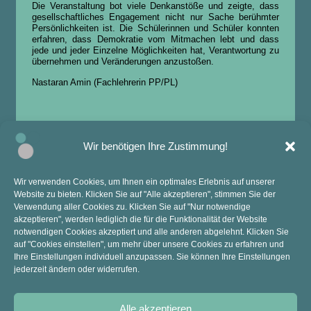
Die Veranstaltung bot viele Denkanstöße und zeigte, dass
gesellschaftliches Engagement nicht nur Sache berühmter
Persönlichkeiten ist. Die Schülerinnen und Schüler konnten
erfahren, dass Demokratie vom Mitmachen lebt und dass
jede und jeder Einzelne Möglichkeiten hat, Verantwortung zu
übernehmen und Veränderungen anzustoßen.
Nastaran Amin (Fachlehrerin PP/PL)
Wir benötigen Ihre Zustimmung!
Wir verwenden Cookies, um Ihnen ein optimales Erlebnis auf unserer
Website zu bieten. Klicken Sie auf "Alle akzeptieren", stimmen Sie der
KONTAKT
ANSCHRIFT
Verwendung aller Cookies zu. Klicken Sie auf "Nur notwendige
akzeptieren", werden lediglich die für die Funktionalität der Website
Mail: sekretariat@anne-frank-ge.de​
Kopernikusstraße 9
notwendigen Cookies akzeptiert und alle anderen abgelehnt. Klicken Sie
Tel.: 02841 94270
47445 Moers
auf "Cookies einstellen", um mehr über unsere Cookies zu erfahren und
Ihre Einstellungen individuell anzupassen. Sie können Ihre Einstellungen
jederzeit ändern oder widerrufen.
Alle akzeptieren