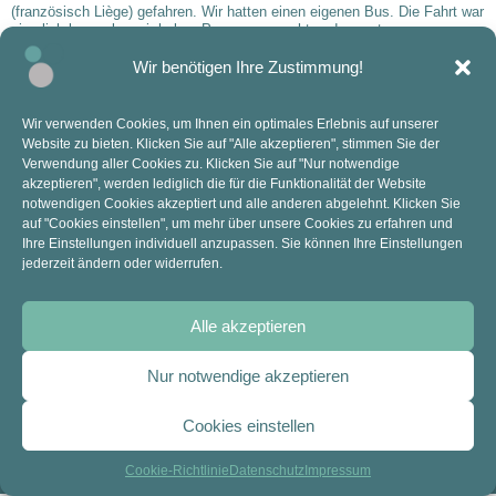
(französisch Liège) gefahren. Wir hatten einen eigenen Bus. Die Fahrt war
ziemlich lang, aber wir haben Pausen gemacht und uns etwas zu essen
geholt. Als wir in Lüttich ankamen, haben wir uns erstmal kurz
unterhalten. Dann wurden Gruppen gemacht. Jede Gruppe sollte sich eine
Wir benötigen Ihre Zustimmung!
[…]
Wir verwenden Cookies, um Ihnen ein optimales Erlebnis auf unserer
Website zu bieten. Klicken Sie auf "Alle akzeptieren", stimmen Sie der
KONTAKT
ANSCHRIFT
Verwendung aller Cookies zu. Klicken Sie auf "Nur notwendige
akzeptieren", werden lediglich die für die Funktionalität der Website
Mail: sekretariat@anne-frank-ge.de​
Kopernikusstraße 9
notwendigen Cookies akzeptiert und alle anderen abgelehnt. Klicken Sie
Tel.: 02841 94270
47445 Moers
auf "Cookies einstellen", um mehr über unsere Cookies zu erfahren und
Ihre Einstellungen individuell anzupassen. Sie können Ihre Einstellungen
jederzeit ändern oder widerrufen.
Alle akzeptieren
Nur notwendige akzeptieren
RECHTLICHES
Cookies einstellen
Impressum
Datenschutz
Cookie-Richtlinie
Datenschutz
Impressum